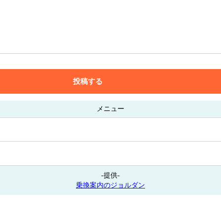
メニュー
-提供-
乗換案内のジョルダン