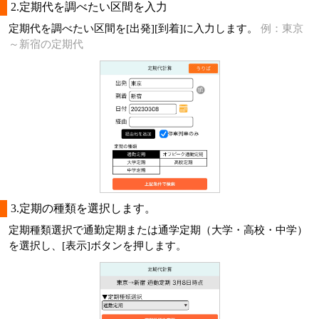
2.定期代を調べたい区間を入力
定期代を調べたい区間を[出発][到着]に入力します。
例：東京
～新宿の定期代
3.定期の種類を選択します。
定期種類選択で通勤定期または通学定期（大学・高校・中学）
を選択し、[表示]ボタンを押します。