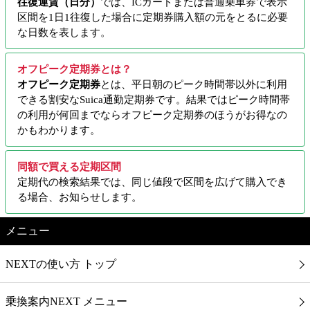
往復運賃（日分）
では、ICカードまたは普通乗車券で表示
区間を1日1往復した場合に定期券購入額の元をとるに必要
な日数を表します。
オフピーク定期券とは？
オフピーク定期券
とは、平日朝のピーク時間帯以外に利用
できる割安なSuica通勤定期券です。結果ではピーク時間帯
の利用が何回までならオフピーク定期券のほうがお得なの
かもわかります。
同額で買える定期区間
定期代の検索結果では、同じ値段で区間を広げて購入でき
る場合、お知らせします。
メニュー
NEXTの使い方 トップ
乗換案内NEXT メニュー