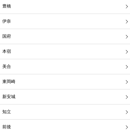
豊橋
伊奈
国府
本宿
美合
東岡崎
新安城
知立
前後