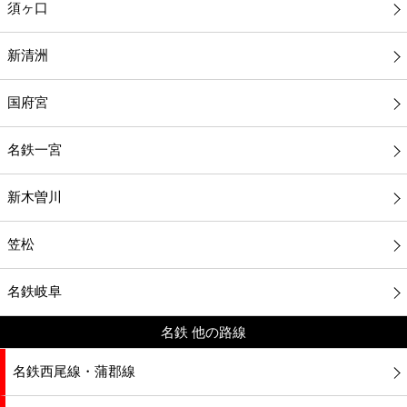
須ヶ口
新清洲
国府宮
名鉄一宮
新木曽川
笠松
名鉄岐阜
名鉄 他の路線
名鉄西尾線・蒲郡線