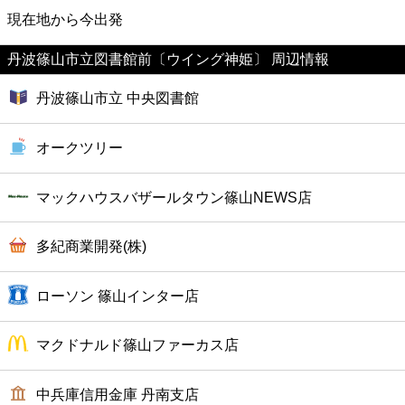
映画
現在地から今出発
丹波篠山市立図書館前〔ウイング神姫〕 周辺情報
美容
丹波篠山市立 中央図書館
コンビニ
オークツリー
薬局
マックハウスバザールタウン篠山NEWS店
スーパー
多紀商業開発(株)
エンタメ
ローソン 篠山インター店
レジャー
マクドナルド篠山ファーカス店
書店
中兵庫信用金庫 丹南支店