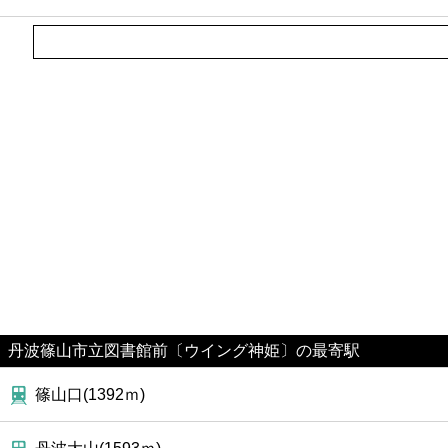
ファミレス
ファーストフード
カフェ
ショッピング
銀行
公共
病院
丹波篠山市立図書館前〔ウイング神姫〕の最寄駅
ホテル
篠山口(1392ｍ)