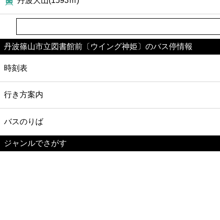
丹波大山(1593ｍ)
丹波篠山市立図書館前〔ウイング神姫〕のバス停情報
時刻表
行き方案内
バスのりば
ジャンルでさがす