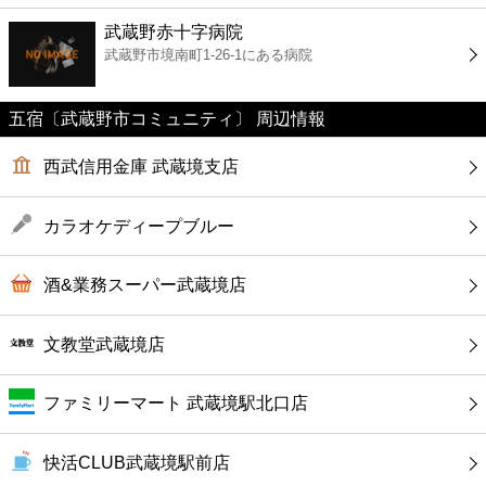
ファーストフード
武蔵野赤十字病院
武蔵野市境南町1-26-1にある病院
カフェ
五宿〔武蔵野市コミュニティ〕 周辺情報
ショッピング
西武信用金庫 武蔵境支店
銀行
カラオケディープブルー
公共
酒&業務スーパー武蔵境店
病院
文教堂武蔵境店
ホテル
ファミリーマート 武蔵境駅北口店
快活CLUB武蔵境駅前店