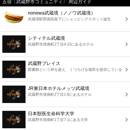
五宿〔武蔵野市コミュニティ〕 周辺ガイド
美容
nonowa武蔵境（ノノワ武蔵境）
武蔵境駅西側高架下にショッピングスポット誕生
コンビニ
薬局
シティテル武蔵境
武蔵野市境南町2丁目4-15にあるホテル
スーパー
武蔵野プレイス
エンタメ
図書館という枠を超え、くつろげる場所を提供している
レジャー
JR東日本ホテルメッツ武蔵境
武蔵野市境南町2丁目1-8にあるホテル
書店
日本獣医生命科学大学
ファミレス
武蔵野市境南町1丁目7-1にある大学