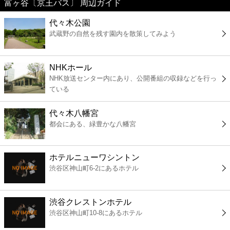
富ヶ谷〔京王バス〕 周辺ガイド
美容
代々木公園
武蔵野の自然を残す園内を散策してみよう
コンビニ
薬局
NHKホール
NHK放送センター内にあり、公開番組の収録などを行っ
ている
スーパー
代々木八幡宮
エンタメ
都会にある、緑豊かな八幡宮
レジャー
ホテルニューワシントン
渋谷区神山町6-2にあるホテル
書店
渋谷クレストンホテル
ファミレス
渋谷区神山町10-8にあるホテル