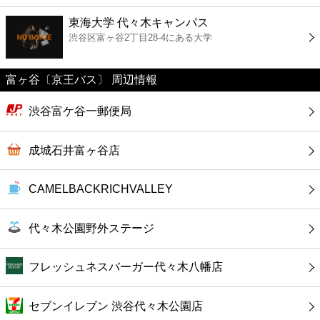
ファーストフード
東海大学 代々木キャンパス
渋谷区富ヶ谷2丁目28-4にある大学
カフェ
富ヶ谷〔京王バス〕 周辺情報
ショッピング
渋谷富ケ谷一郵便局
銀行
成城石井富ヶ谷店
公共
CAMELBACKRICHVALLEY
病院
代々木公園野外ステージ
ホテル
フレッシュネスバーガー代々木八幡店
セブンイレブン 渋谷代々木公園店