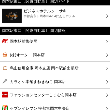
岡本駅東口〔関東自動車〕 周辺ガイド
美容
ビジネスホテルクロサキ
宇都宮市下岡本町4204にあるホテル
コンビニ
薬局
岡本駅東口〔関東自動車〕 周辺情報
岡本駅前郵便局
スーパー
(株)オータニ 岡本店
エンタメ
烏山信用金庫 岡本支店 岡本駅前出張所
レジャー
カラオケ本舗まねきねこ 岡本店
書店
ファッションセンターしまむら岡本店
ファミレス
セブンイレブン 宇都宮岡本中央店