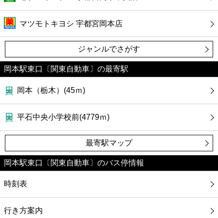
ファーストフード
マツモトキヨシ 宇都宮岡本店
カフェ
ジャンルでさがす
ショッピング
岡本駅東口〔関東自動車〕の最寄駅
銀行
岡本（栃木）(45ｍ)
公共
平石中央小学校前(4779ｍ)
病院
最寄駅マップ
ホテル
岡本駅東口〔関東自動車〕のバス停情報
時刻表
行き方案内