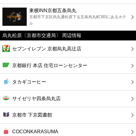
ファーストフード
東横INN京都五条烏丸
京都市下京区烏丸通松原下る五条烏丸町393にあるホテ
カフェ
ル
ショッピング
烏丸松原〔京都市交通局〕 周辺情報
セブンイレブン 京都烏丸高辻店
銀行
京都銀行 本店 住宅ローンセンター
公共
タカギコーヒー
病院
サイゼリヤ四条烏丸店
ホテル
京都市 下京図書館
COCONKARASUMA