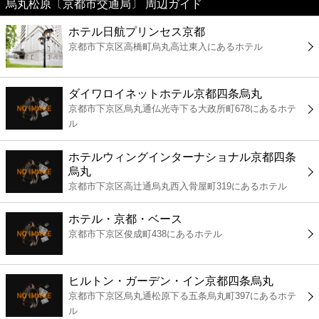
烏丸松原〔京都市交通局〕 周辺ガイド
美容
ホテル日航プリンセス京都
京都市下京区高橋町烏丸高辻東入にあるホテル
コンビニ
薬局
ダイワロイネットホテル京都四条烏丸
京都市下京区烏丸通仏光寺下る大政所町678にあるホテ
ル
スーパー
ホテルウィングインターナショナル京都四条
エンタメ
烏丸
京都市下京区高辻通烏丸西入骨屋町319にあるホテル
レジャー
ホテル・京都・ベース
京都市下京区俊成町438にあるホテル
書店
ヒルトン・ガーデン・イン京都四条烏丸
ファミレス
京都市下京区烏丸通松原下る五条烏丸町397にあるホテ
ル