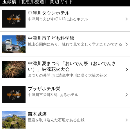
玉蔵橋〔北恵那交通〕 周辺ガイド
美容
中津川タウンホテル
中津川市えびす町1-12にあるホテル
コンビニ
薬局
中津川市子ども科学館
桃山公園内にあり、触れて見て楽しく学ぶことができる
スーパー
中津川夏まつり「おいでん祭（おいでんさ
エンタメ
い）」納涼花火大会
まつりの幕開けは清流中津川に咲く大輪の花火
レジャー
プラザホテル栄
中津川市栄町3-5にあるホテル
書店
苗木城跡
ファミレス
巨岩を取り込んだ石垣がある山城