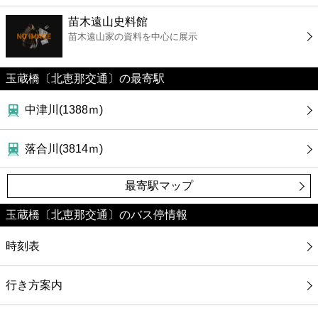
ファーストフード
苗木遠山史料館
苗木遠山家の資料を中心に展示
カフェ
玉蔵橋〔北恵那交通〕の最寄駅
ショッピング
中津川(1388ｍ)
銀行
落合川(3814ｍ)
公共
最寄駅マップ
病院
玉蔵橋〔北恵那交通〕のバス停情報
ホテル
時刻表
行き方案内