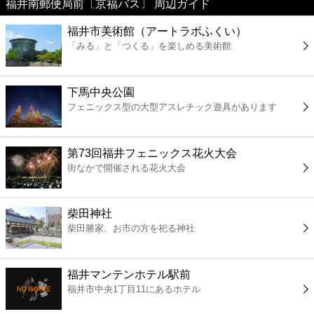
福井南郵便局前〔京福バス〕 周辺ガイド
美容
福井市美術館（アートラボふくい）
「みる」と「つくる」を楽しめる美術館
コンビニ
薬局
下馬中央公園
フェニックス型の大型アスレチック遊具があります
スーパー
第73回福井フェニックス花火大会
エンタメ
街なかで開催される花火大会
レジャー
柴田神社
柴田勝家、お市の方を祀る神社
書店
福井マンテンホテル駅前
ファミレス
福井市中央1丁目11にあるホテル