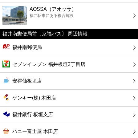
ファーストフード
AOSSA（アオッサ）
福井駅東にある複合施設
カフェ
福井南郵便局前〔京福バス〕 周辺情報
ショッピング
福井南郵便局
銀行
セブンイレブン 福井板垣2丁目店
公共
安得仙板垣店
病院
ゲンキー(株) 木田店
ホテル
福井銀行 板垣支店
ハニー富士屋 木田店