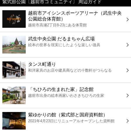
紫式部公園〔越前市コミュニティ〕 周辺ガイド
美容
越前市アイシンスポーツアリーナ（武生中央
公園総合体育館）
コンビニ
越前市高瀬2丁目8-23にある体育館
薬局
武生中央公園 だるまちゃん広場
絵本の世界を現実にしたような楽しい遊具
スーパー
タンス町通り
エンタメ
和洋家具のお店や建具商などの十数軒がつらなる
レジャー
「ちひろの生まれた家」記念館
越前市出身の絵本画家いわさきちひろの生家
書店
紫ゆかりの館（紫式部と国府資料館）
ファミレス
2021年4月23日にリニューアルオープンした資料館