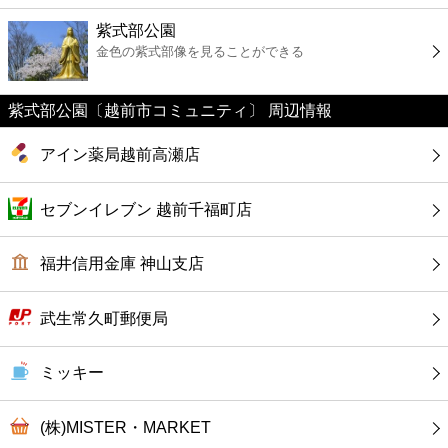
ファーストフード
紫式部公園
金色の紫式部像を見ることができる
カフェ
紫式部公園〔越前市コミュニティ〕 周辺情報
ショッピング
アイン薬局越前高瀬店
銀行
セブンイレブン 越前千福町店
公共
福井信用金庫 神山支店
病院
武生常久町郵便局
ホテル
ミッキー
(株)MISTER・MARKET