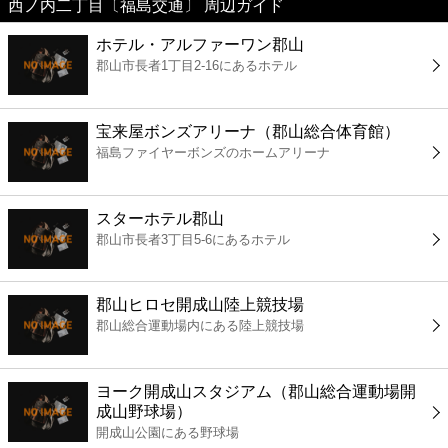
西ノ内二丁目〔福島交通〕 周辺ガイド
美容
ホテル・アルファーワン郡山
郡山市長者1丁目2-16にあるホテル
コンビニ
薬局
宝来屋ボンズアリーナ（郡山総合体育館）
福島ファイヤーボンズのホームアリーナ
スーパー
スターホテル郡山
エンタメ
郡山市長者3丁目5-6にあるホテル
レジャー
郡山ヒロセ開成山陸上競技場
郡山総合運動場内にある陸上競技場
書店
ヨーク開成山スタジアム（郡山総合運動場開
ファミレス
成山野球場）
開成山公園にある野球場