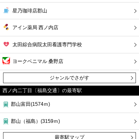
星乃珈琲店郡山
アイン薬局 西ノ内店
太田綜合病院太田看護専門学校
ヨークベニマル 桑野店
ジャンルでさがす
西ノ内二丁目〔福島交通〕の最寄駅
郡山富田(1574ｍ)
郡山（福島）(3159ｍ)
最寄駅マップ