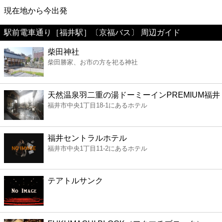
映画
現在地から今出発
駅前電車通り［福井駅］〔京福バス〕 周辺ガイド
美容
柴田神社
柴田勝家、お市の方を祀る神社
コンビニ
薬局
天然温泉羽二重の湯ドーミーインPREMIUM福井
福井市中央1丁目18-1にあるホテル
スーパー
福井セントラルホテル
エンタメ
福井市中央1丁目11-2にあるホテル
レジャー
テアトルサンク
書店