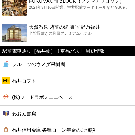
FUKUMACHI BLOCK（フクマチブロック）
ファミレス
2024年3月16日開業。福井駅前フードホールなどがある。
ファーストフード
天然温泉 越前の湯 御宿 野乃福井
全館畳敷きの和風プレミアムホテル
カフェ
駅前電車通り［福井駅］〔京福バス〕 周辺情報
ショッピング
フルーツのウメダ果樹園
銀行
福井ロフト
公共
(株)フードラボミニエベース
病院
わおん書房
ホテル
福井信用金庫 各種ローン年金のご相談