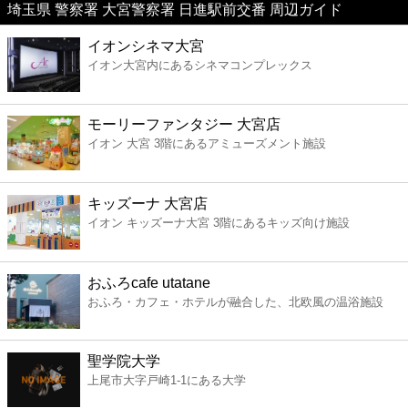
埼玉県 警察署 大宮警察署 日進駅前交番 周辺ガイド
美容
イオンシネマ大宮
イオン大宮内にあるシネマコンプレックス
コンビニ
薬局
モーリーファンタジー 大宮店
イオン 大宮 3階にあるアミューズメント施設
スーパー
キッズーナ 大宮店
エンタメ
イオン キッズーナ大宮 3階にあるキッズ向け施設
レジャー
おふろcafe utatane
おふろ・カフェ・ホテルが融合した、北欧風の温浴施設
書店
聖学院大学
ファミレス
上尾市大字戸崎1-1にある大学