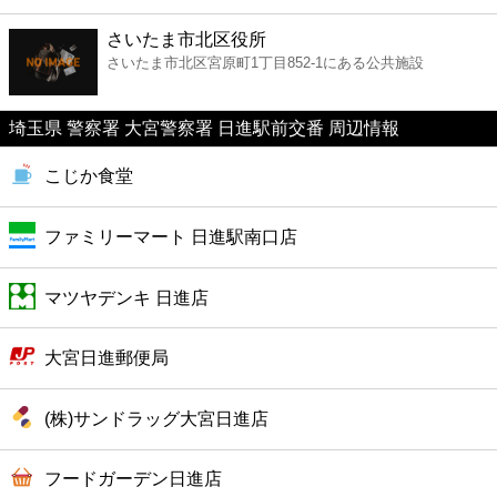
ファーストフード
さいたま市北区役所
さいたま市北区宮原町1丁目852-1にある公共施設
カフェ
埼玉県 警察署 大宮警察署 日進駅前交番 周辺情報
ショッピング
こじか食堂
銀行
ファミリーマート 日進駅南口店
公共
マツヤデンキ 日進店
病院
大宮日進郵便局
ホテル
(株)サンドラッグ大宮日進店
フードガーデン日進店