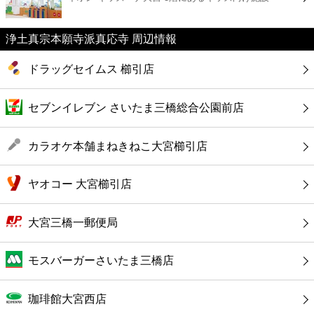
カフェ
浄土真宗本願寺派真応寺 周辺情報
ショッピング
ドラッグセイムス 櫛引店
銀行
セブンイレブン さいたま三橋総合公園前店
公共
カラオケ本舗まねきねこ大宮櫛引店
病院
ヤオコー 大宮櫛引店
ホテル
大宮三橋一郵便局
モスバーガーさいたま三橋店
珈琲館大宮西店