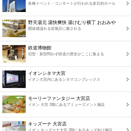
各種イベント・コンサートが行われる多目的ホール
コンビニ
薬局
野天湯元 湯快爽快 湯けむり横丁 おおみや
開放感溢れる岩風呂に癒される
スーパー
鉄道博物館
エンタメ
旧型・新型問わず鉄道の歴史がここに集まる
レジャー
イオンシネマ大宮
イオン大宮内にあるシネマコンプレックス
書店
モーリーファンタジー 大宮店
ファミレス
イオン 大宮 3階にあるアミューズメント施設
ファーストフード
キッズーナ 大宮店
イオン キッズーナ大宮 3階にあるキッズ向け施設