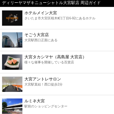
ディリーヤマザキニューシャトル大宮駅店 周辺ガイド
美容
ホテルメイン大宮
さいたま市大宮区桜木町1丁目6-92にあるホテル
コンビニ
薬局
そごう大宮店
大宮駅西口正面にある
スーパー
大宮タカシマヤ（高島屋 大宮店）
エンタメ
様々な催事を開催している百貨店
レジャー
大宮アントレサロン
大宮駅直結！西口徒歩2分
書店
ルミネ大宮
ファミレス
駅前のショッピングセンター