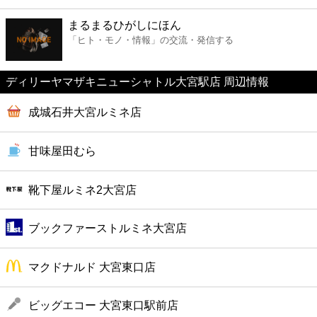
ファーストフード
まるまるひがしにほん
「ヒト・モノ・情報」の交流・発信する
カフェ
ディリーヤマザキニューシャトル大宮駅店 周辺情報
ショッピング
成城石井大宮ルミネ店
銀行
甘味屋田むら
公共
靴下屋ルミネ2大宮店
病院
ブックファーストルミネ大宮店
ホテル
マクドナルド 大宮東口店
ビッグエコー 大宮東口駅前店