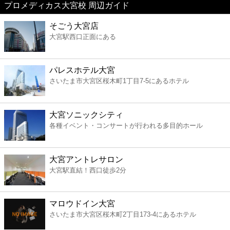
プロメディカス大宮校 周辺ガイド
美容
そごう大宮店
大宮駅西口正面にある
コンビニ
薬局
パレスホテル大宮
さいたま市大宮区桜木町1丁目7-5にあるホテル
スーパー
大宮ソニックシティ
エンタメ
各種イベント・コンサートが行われる多目的ホール
レジャー
大宮アントレサロン
大宮駅直結！西口徒歩2分
書店
マロウドイン大宮
ファミレス
さいたま市大宮区桜木町2丁目173-4にあるホテル