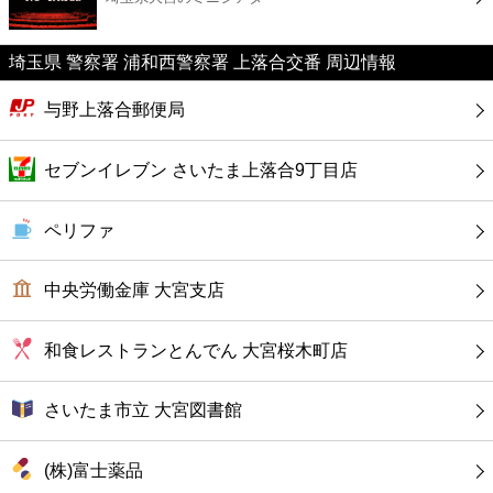
カフェ
埼玉県 警察署 浦和西警察署 上落合交番 周辺情報
ショッピング
与野上落合郵便局
銀行
セブンイレブン さいたま上落合9丁目店
公共
ペリファ
病院
中央労働金庫 大宮支店
ホテル
和食レストランとんでん 大宮桜木町店
さいたま市立 大宮図書館
(株)富士薬品