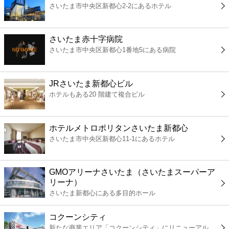
さいたま市中央区新都心2-2にあるホテル
コンビニ
薬局
さいたま赤十字病院
さいたま市中央区新都心1番地5にある病院
スーパー
JRさいたま新都心ビル
エンタメ
ホテルもある20 階建て複合ビル
レジャー
ホテルメトロポリタンさいたま新都心
さいたま市中央区新都心11-1にあるホテル
書店
GMOアリーナさいたま（さいたまスーパーア
ファミレス
リーナ）
さいたま新都心にある多目的ホール
ファーストフード
コクーンシティ
新たな商業エリア「コクーンシティ」にリニューアル