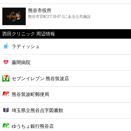
ファーストフード
熊谷市役所
熊谷市宮町2丁目47-1にある公共施設
カフェ
西田クリニック 周辺情報
ショッピング
ラディッシュ
銀行
藤間病院
公共
セブンイレブン 熊谷筑波店
病院
熊谷筑波町郵便局
ホテル
埼玉県立熊谷点字図書館
ゆうちょ銀行熊谷店