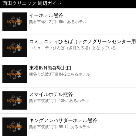
西田クリニック 周辺ガイド
美容
イーホテル熊谷
熊谷市弥生2丁目66にあるホテル
コンビニ
薬局
コミュニティひろば（テクノグリーンセンター用
コミュニティひろば（多目的広場）となっている
スーパー
東横INN熊谷駅北口
エンタメ
熊谷市筑波3丁目84-2にあるホテル
レジャー
スマイルホテル熊谷
熊谷市筑波1丁目138にあるホテル
書店
キングアンバサダーホテル熊谷
ファミレス
熊谷市筑波1丁目99-1にあるホテル