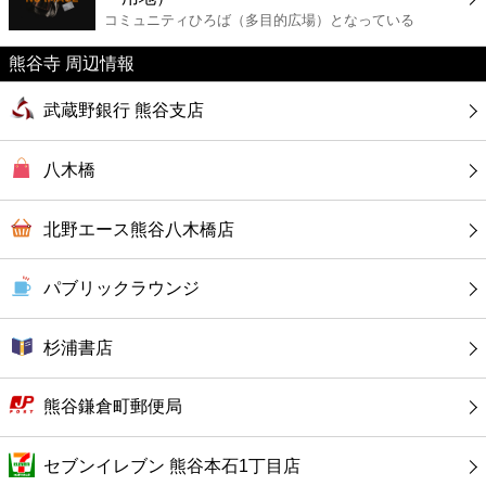
カフェ
コミュニティひろば（多目的広場）となっている
熊谷寺 周辺情報
ショッピング
武蔵野銀行 熊谷支店
銀行
八木橋
公共
北野エース熊谷八木橋店
病院
パブリックラウンジ
ホテル
杉浦書店
熊谷鎌倉町郵便局
セブンイレブン 熊谷本石1丁目店