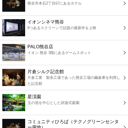
熊谷市本石2丁目67にあるホテル
コンビニ
薬局
イオンシネマ熊谷
8つあるスクリーンで話題の最新作を上映
スーパー
PALO熊谷店
エンタメ
イオン 熊谷 3階にあるゲームスポット
レジャー
片倉シルク記念館
片倉工業 製糸工場であった熊谷工場の繭倉庫を利用し
書店
た記念館
星渓園
ファミレス
玉の池を中心とした回遊式庭園
ファーストフード
コミュニティひろば（テクノグリーンセンタ
ー用地）