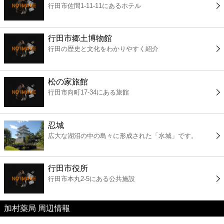
行田市佐間1-11-11にあるホテル
コンビニ
薬局
行田市郷土博物館
行田の歴史と文化をわかりやすく紹介
スーパー
松の家旅館
エンタメ
行田市向町17-34にある旅館
レジャー
忍城
広大な湖沼の中の島々に形成された「水城」です。
書店
行田市役所
ファミレス
行田市本丸2-5にある公共施設
ファーストフード
加村薬局 周辺情報