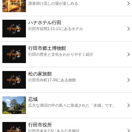
源泉掛け流しの湯が楽しめる
コンビニ
薬局
ハナホテル行田
行田市佐間1-11-11にあるホテル
スーパー
行田市郷土博物館
エンタメ
行田の歴史と文化をわかりやすく紹介
レジャー
松の家旅館
行田市向町17-34にある旅館
書店
忍城
ファミレス
広大な湖沼の中の島々に形成された「水城」です。
ファーストフード
行田市役所
行田市本丸2-5にある公共施設