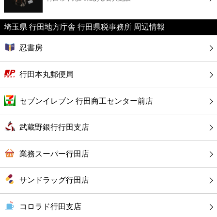
カフェ
埼玉県 行田地方庁舎 行田県税事務所 周辺情報
ショッピング
忍書房
銀行
行田本丸郵便局
公共
セブンイレブン 行田商工センター前店
病院
武蔵野銀行行田支店
ホテル
業務スーパー行田店
サンドラッグ行田店
コロラド行田支店