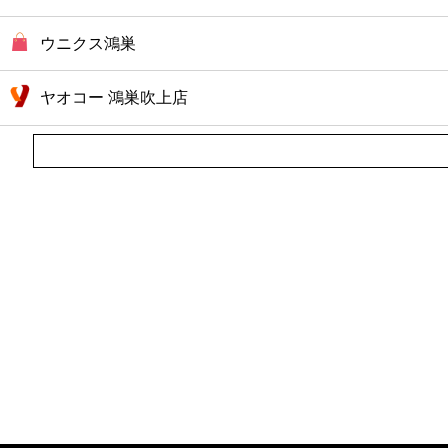
ファーストフード
ウニクス鴻巣
カフェ
ヤオコー 鴻巣吹上店
ショッピング
銀行
公共
病院
ホテル