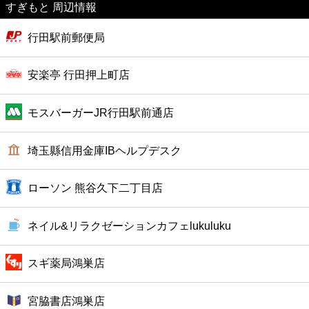
すぎもと 周辺情報
美容
行田駅前郵便局
コンビニ
安楽亭 行田押上町店
薬局
モスバーガーJR行田駅前通店
スーパー
埼玉縣信用金庫IBヘルプデスク
エンタメ
ローソン 熊谷久下二丁目店
レジャー
ネイル&リラクゼーションカフェlukuluku
書店
スギ薬局鴻巣店
ファミレス
宮脇書店鴻巣店