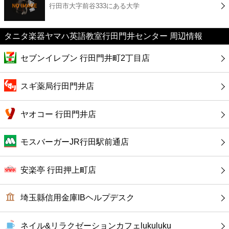
行田市大字前谷333にある大学
コンビニ
薬局
タニタ楽器ヤマハ英語教室行田門井センター 周辺情報
セブンイレブン 行田門井町2丁目店
スーパー
スギ薬局行田門井店
エンタメ
ヤオコー 行田門井店
レジャー
モスバーガーJR行田駅前通店
書店
安楽亭 行田押上町店
ファミレス
埼玉縣信用金庫IBヘルプデスク
ファーストフード
ネイル&リラクゼーションカフェlukuluku