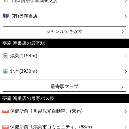
川口信用金庫鴻巣支店
(有)奥澤書店
ジャンルでさがす
夢庵 鴻巣店の最寄駅
鴻巣(1158ｍ)
北本(3930ｍ)
最寄駅マップ
夢庵 鴻巣店の最寄バス停
保健所前〔川越観光自動車〕(68ｍ)
保健所前〔鴻巣市コミュニティ〕(68ｍ)