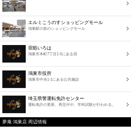
コンビニ
薬局
エルミこうのすショッピングモール
鴻巣駅の前のショッピングモール
スーパー
宿処いろは
エンタメ
鴻巣市本町7丁目1-5にある宿
レジャー
鴻巣市役所
鴻巣市中央1-1にある公共施設
書店
埼玉県警運転免許センター
ファミレス
運転免許の更新、再交付や、学科試験が行われる。
ファーストフード
夢庵 鴻巣店 周辺情報