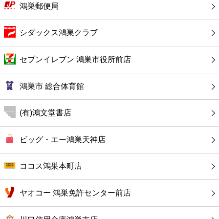
カフェ
鴻巣郵便局
ショッピング
シダックス鴻巣クラブ
銀行
セブンイレブン 鴻巣市役所前店
公共
鴻巣市 総合体育館
病院
(有)鴻文堂書店
ホテル
ビッグ・エー鴻巣天神店
ココス鴻巣本町店
ヤオコー 鴻巣免許センター前店