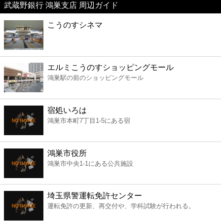
武蔵野銀行 鴻巣支店 周辺ガイド
美容
こうのすシネマ
コンビニ
薬局
エルミこうのすショッピングモール
鴻巣駅の前のショッピングモール
スーパー
宿処いろは
エンタメ
鴻巣市本町7丁目1-5にある宿
レジャー
鴻巣市役所
鴻巣市中央1-1にある公共施設
書店
埼玉県警運転免許センター
ファミレス
運転免許の更新、再交付や、学科試験が行われる。