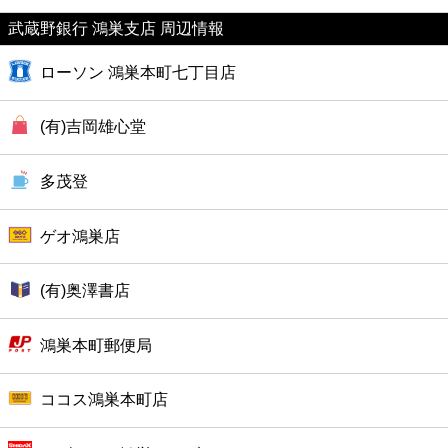
ファーストフード
武蔵野銀行 鴻巣支店 周辺情報
カフェ
ローソン 鴻巣本町七丁目店
ショッピング
(有)吉岡雄心堂
銀行
多茂登
公共
ゲオ鴻巣店
病院
(有)奥澤書店
ホテル
鴻巣本町郵便局
ココス鴻巣本町店