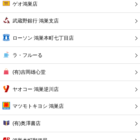
カフェ
ゲオ鴻巣店
ショッピング
武蔵野銀行 鴻巣支店
銀行
ローソン 鴻巣本町七丁目店
公共
ラ・フルーる
病院
(有)吉岡雄心堂
ホテル
ヤオコー 鴻巣逆川店
マツモトキヨシ 鴻巣店
(有)奥澤書店