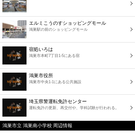
コンビニ
薬局
エルミこうのすショッピングモール
鴻巣駅の前のショッピングモール
スーパー
宿処いろは
エンタメ
鴻巣市本町7丁目1-5にある宿
レジャー
鴻巣市役所
鴻巣市中央1-1にある公共施設
書店
埼玉県警運転免許センター
ファミレス
運転免許の更新、再交付や、学科試験が行われる。
ファーストフード
鴻巣市立 鴻巣南小学校 周辺情報