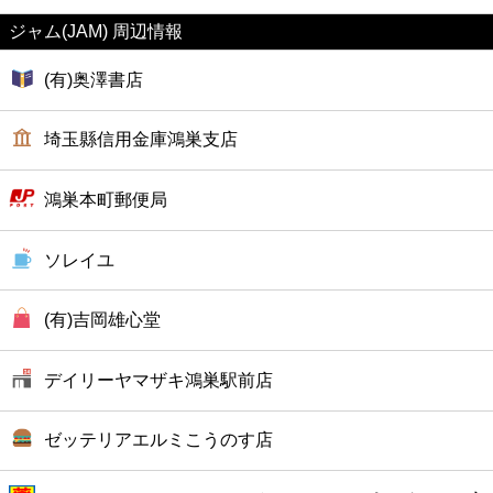
ファーストフード
ジャム(JAM) 周辺情報
カフェ
(有)奥澤書店
ショッピング
埼玉縣信用金庫鴻巣支店
銀行
鴻巣本町郵便局
公共
ソレイユ
病院
(有)吉岡雄心堂
ホテル
デイリーヤマザキ鴻巣駅前店
ゼッテリアエルミこうのす店