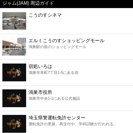
ジャム(JAM) 周辺ガイド
美容
こうのすシネマ
コンビニ
薬局
エルミこうのすショッピングモール
鴻巣駅の前のショッピングモール
スーパー
宿処いろは
エンタメ
鴻巣市本町7丁目1-5にある宿
レジャー
鴻巣市役所
鴻巣市中央1-1にある公共施設
書店
埼玉県警運転免許センター
ファミレス
運転免許の更新、再交付や、学科試験が行われる。