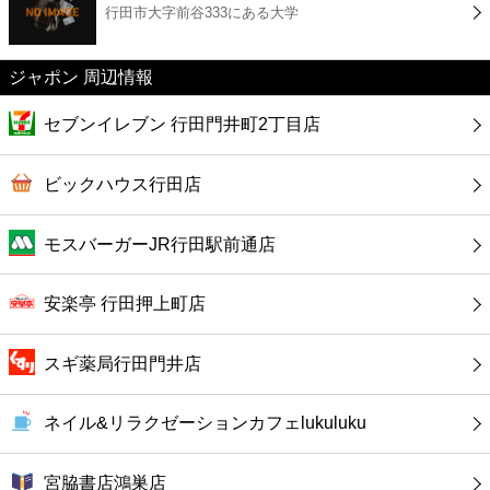
行田市大字前谷333にある大学
コンビニ
薬局
ジャポン 周辺情報
セブンイレブン 行田門井町2丁目店
スーパー
ビックハウス行田店
エンタメ
モスバーガーJR行田駅前通店
レジャー
安楽亭 行田押上町店
書店
スギ薬局行田門井店
ファミレス
ネイル&リラクゼーションカフェlukuluku
ファーストフード
宮脇書店鴻巣店