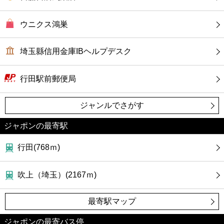
カフェ
ウニクス鴻巣
ショッピング
埼玉縣信用金庫IBヘルプデスク
銀行
行田駅前郵便局
公共
ジャンルでさがす
病院
ジャポンの最寄駅
ホテル
行田(768ｍ)
吹上（埼玉）(2167ｍ)
最寄駅マップ
ジャポンの最寄バス停