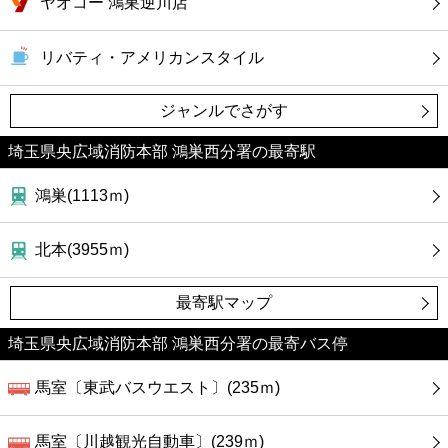
ヤオコー 鴻巣逆川店
カフェ
リバティ・アメリカンスタイル
ショッピング
ジャンルでさがす
銀行
埼玉県央広域消防本部 鴻巣西分署の最寄駅
公共
鴻巣(1113ｍ)
病院
北本(3955ｍ)
ホテル
最寄駅マップ
埼玉県央広域消防本部 鴻巣西分署の最寄バス停
馬室〔東武バスウエスト〕(235ｍ)
馬室〔川越観光自動車〕(239ｍ)