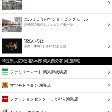
コンビニ
薬局
エルミこうのすショッピングモール
鴻巣駅の前のショッピングモール
スーパー
宿処いろは
エンタメ
鴻巣市本町7丁目1-5にある宿
レジャー
埼玉県央広域消防本部 鴻巣西分署 周辺情報
ファミリーマート 鴻巣御成橋店
書店
マツモトキヨシ 鴻巣店
ファミレス
ファッションセンターしまむら鴻巣店
ファーストフード