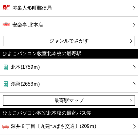
カフェ
鴻巣人形町郵便局
ショッピング
安楽亭 北本店
銀行
ジャンルでさがす
公共
ひよこパソコン教室北本校の最寄駅
北本(1759ｍ)
病院
鴻巣(2653ｍ)
ホテル
最寄駅マップ
ひよこパソコン教室北本校の最寄バス停
深井８丁目〔丸建つばさ交通〕(209ｍ)