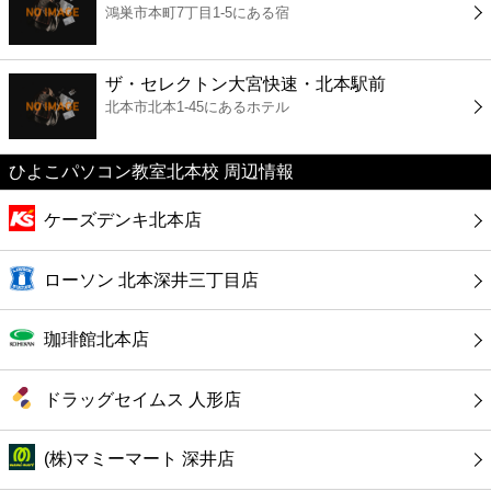
鴻巣市本町7丁目1-5にある宿
コンビニ
薬局
ザ・セレクトン大宮快速・北本駅前
北本市北本1-45にあるホテル
スーパー
ひよこパソコン教室北本校 周辺情報
エンタメ
ケーズデンキ北本店
レジャー
ローソン 北本深井三丁目店
書店
珈琲館北本店
ファミレス
ドラッグセイムス 人形店
ファーストフード
(株)マミーマート 深井店