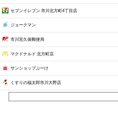
ファーストフード
セブンイレブン 市川北方町4丁目店
カフェ
ジョークマン
ショッピング
市川宮久保郵便局
銀行
マクドナルド 北方町店
公共
サンショップぶーけ
病院
くすりの福太郎市川大野店
ホテル