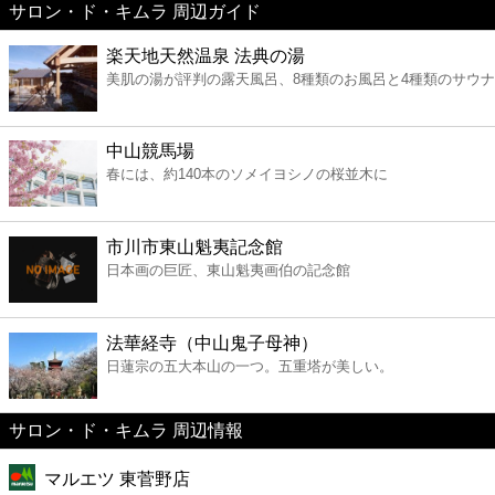
サロン・ド・キムラ 周辺ガイド
美容
楽天地天然温泉 法典の湯
美肌の湯が評判の露天風呂、8種類のお風呂と4種類のサウ
コンビニ
薬局
中山競馬場
春には、約140本のソメイヨシノの桜並木に
スーパー
市川市東山魁夷記念館
エンタメ
日本画の巨匠、東山魁夷画伯の記念館
レジャー
法華経寺（中山鬼子母神）
日蓮宗の五大本山の一つ。五重塔が美しい。
書店
サロン・ド・キムラ 周辺情報
ファミレス
マルエツ 東菅野店