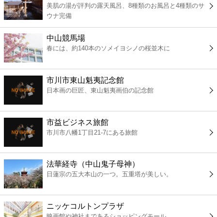
美肌の湯が評判の露天風呂、8種類のお風呂と4種類のサ
コンビニ
ウナ完備
薬局
中山競馬場
春には、約140本のソメイヨシノの桜並木に
スーパー
市川市東山魁夷記念館
エンタメ
日本画の巨匠、東山魁夷画伯の記念館
レジャー
市益ビジネス旅館
市川市八幡1丁目21-7にある旅館
書店
法華経寺（中山鬼子母神）
ファミレス
日蓮宗の五大本山の一つ。五重塔が美しい。
ファーストフード
ニッケコルトンプラザ
映画館や神社まであるショッピングモール