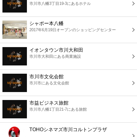
市川市八幡3丁目19-3にあるホテル
コンビニ
薬局
シャポー本八幡
2017年6月19日オープンのショッピングセンター
スーパー
イオンタウン市川大和田
エンタメ
市川市大和田にある商業施設
レジャー
市川市文化会館
市川市にある文化会館
書店
市益ビジネス旅館
ファミレス
市川市八幡1丁目21-7にある旅館
ファーストフード
TOHOシネマズ市川コルトンプラザ