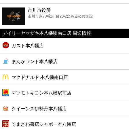
ファーストフード
市川市役所
市川市南八幡2丁目20-2にある公共施設
カフェ
デイリーヤマザキ本八幡駅南口店 周辺情報
ショッピング
ガスト本八幡店
銀行
まんがランド本八幡店
公共
マクドナルド 本八幡南口店
病院
マツモトキヨシ本八幡駅前店
ホテル
クイーンズ伊勢丹本八幡店
くまざわ書店シャポー本八幡店