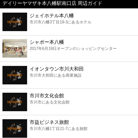
デイリーヤマザキ本八幡駅南口店 周辺ガイド
美容
ジェイホテル本八幡
市川市八幡3丁目19-3にあるホテル
コンビニ
薬局
シャポー本八幡
2017年6月19日オープンのショッピングセンター
スーパー
イオンタウン市川大和田
エンタメ
市川市大和田にある商業施設
レジャー
市川市文化会館
市川市にある文化会館
書店
市益ビジネス旅館
ファミレス
市川市八幡1丁目21-7にある旅館