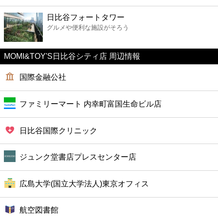
ファーストフード
日比谷フォートタワー
グルメや便利な施設がそろう
カフェ
MOMI&TOY'S日比谷シティ店 周辺情報
ショッピング
国際金融公社
銀行
ファミリーマート 内幸町富国生命ビル店
公共
日比谷国際クリニック
病院
ジュンク堂書店プレスセンター店
ホテル
広島大学(国立大学法人)東京オフィス
航空図書館