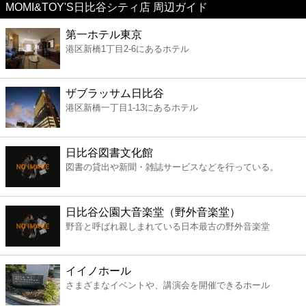
MOMI&TOY'S日比谷シティ店 周辺ガイド
美容
第一ホテル東京
港区新橋1丁目2-6にあるホテル
コンビニ
薬局
ザブラッサム日比谷
港区新橋一丁目1-13にあるホテル
スーパー
日比谷図書文化館
エンタメ
図書の貸出や新聞・雑誌サービスなどを行っている。
レジャー
日比谷公園大音楽堂（野外音楽堂）
野音と呼ばれ親しまれている日本最古の野外音楽堂
書店
イイノホール
ファミレス
さまざまなイベントや、講演会を開催できるホール