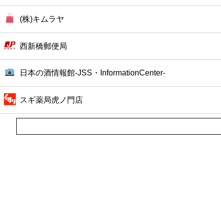
(株)キムラヤ
西新橋郵便局
日本の酒情報館‐JSS・InformationCenter‐
スギ薬局虎ノ門店