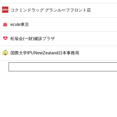
コクミンドラッグ グランルーフフロント店
ecute東京
松翁会(一財)健診プラザ
国際大学IPUNewZealand日本事務局