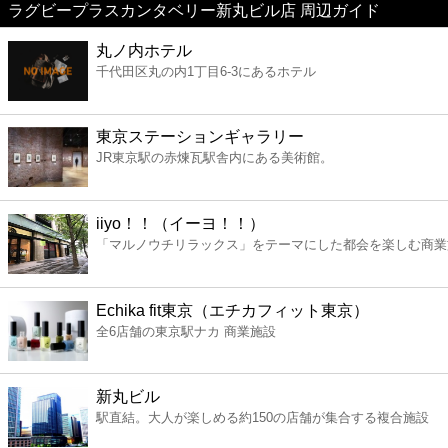
ラグビープラスカンタベリー新丸ビル店 周辺ガイド
美容
丸ノ内ホテル
千代田区丸の内1丁目6-3にあるホテル
コンビニ
薬局
東京ステーションギャラリー
JR東京駅の赤煉瓦駅舎内にある美術館。
スーパー
iiyo！！（イーヨ！！）
エンタメ
「マルノウチリラックス」をテーマにした都会を楽しむ商業
レジャー
Echika fit東京（エチカフィット東京）
全6店舗の東京駅ナカ 商業施設
書店
新丸ビル
ファミレス
駅直結。大人が楽しめる約150の店舗が集合する複合施設