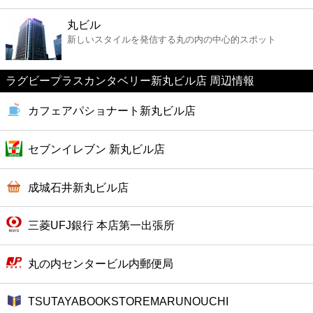
ファーストフード
丸ビル
新しいスタイルを発信する丸の内の中心的スポット
カフェ
ラグビープラスカンタベリー新丸ビル店 周辺情報
ショッピング
カフェアパショナート新丸ビル店
銀行
セブンイレブン 新丸ビル店
公共
成城石井新丸ビル店
病院
三菱UFJ銀行 本店第一出張所
ホテル
丸の内センタービル内郵便局
TSUTAYABOOKSTOREMARUNOUCHI