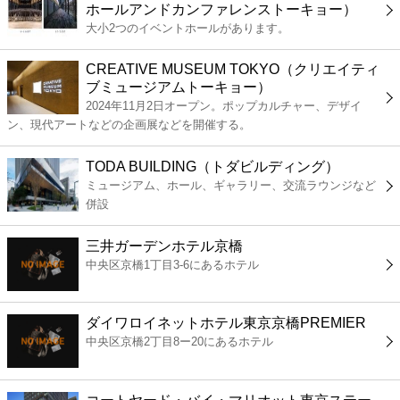
ホールアンドカンファレンストーキョー）
コンビニ
大小2つのイベントホールがあります。
薬局
CREATIVE MUSEUM TOKYO（クリエイティ
ブミュージアムトーキョー）
2024年11月2日オープン。ポップカルチャー、デザイ
スーパー
ン、現代アートなどの企画展などを開催する。
エンタメ
TODA BUILDING（トダビルディング）
ミュージアム、ホール、ギャラリー、交流ラウンジなど
併設
レジャー
三井ガーデンホテル京橋
書店
中央区京橋1丁目3-6にあるホテル
ファミレス
ダイワロイネットホテル東京京橋PREMIER
中央区京橋2丁目8ー20にあるホテル
ファーストフード