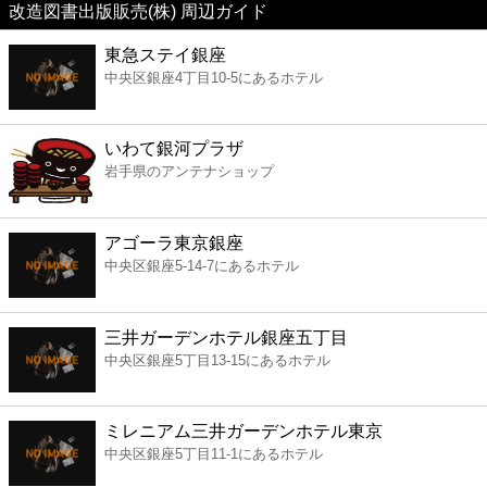
改造図書出版販売(株) 周辺ガイド
美容
東急ステイ銀座
中央区銀座4丁目10-5にあるホテル
コンビニ
薬局
いわて銀河プラザ
岩手県のアンテナショップ
スーパー
アゴーラ東京銀座
エンタメ
中央区銀座5-14-7にあるホテル
レジャー
三井ガーデンホテル銀座五丁目
中央区銀座5丁目13-15にあるホテル
書店
ミレニアム三井ガーデンホテル東京
ファミレス
中央区銀座5丁目11-1にあるホテル