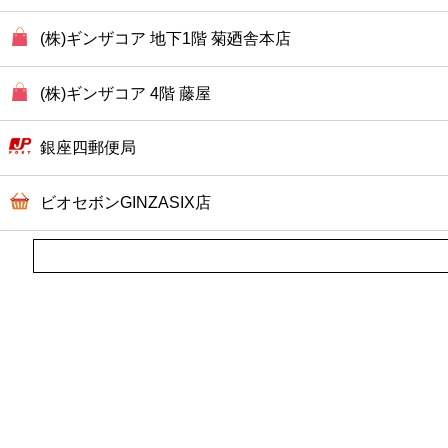
(株)ギンザコア 地下1階 菊廼舎本店
(株)ギンザコア 4階 藤屋
銀座四郵便局
ビオセボンGINZASIX店