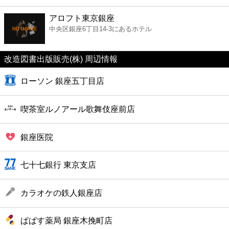
ファーストフード
アロフト東京銀座
中央区銀座6丁目14-3にあるホテル
カフェ
改造図書出版販売(株) 周辺情報
ショッピング
ローソン 銀座五丁目店
銀行
喫茶室ルノアール歌舞伎座前店
公共
銀座医院
病院
七十七銀行 東京支店
ホテル
カラオケの鉄人銀座店
ぱぱす薬局 銀座木挽町店