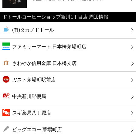
カフェ
ドトールコーヒーショップ新川1丁目店 周辺情報
ショッピング
(有)タカノドトール
銀行
ファミリーマート 日本橋茅場町店
公共
さわやか信用金庫 日本橋支店
病院
ガスト茅場町駅前店
ホテル
中央新川郵便局
スギ薬局八丁堀店
ビッグエコー 茅場町店