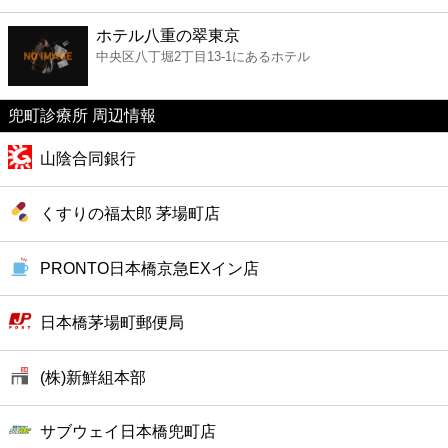
ファーストフード
ホテル八重の翠東京
中央区八丁堀2丁目13-1にあるホテル
カフェ
兜町診療所 周辺情報
ショッピング
山陰合同銀行
銀行
くすりの福太郎 茅場町店
公共
PRONTO日本橋京急EXイン店
病院
日本橋茅場町郵便局
ホテル
(株)新鮮組本部
サブウェイ日本橋兜町店