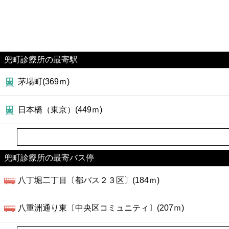
兜町診療所の最寄駅
茅場町(369ｍ)
日本橋（東京）(449ｍ)
兜町診療所の最寄バス停
八丁堀二丁目〔都バス２３区〕(184ｍ)
八重洲通り東〔中央区コミュニティ〕(207ｍ)