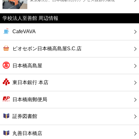
カフェ
学校法人至善館 周辺情報
ショッピング
CafeVAVA
銀行
ビオセボン日本橋高島屋S.C.店
公共
日本橋高島屋
病院
東日本銀行 本店
ホテル
日本橋南郵便局
証券図書館
丸善日本橋店