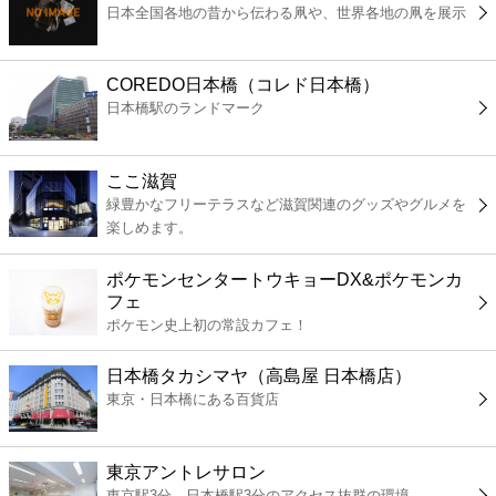
日本全国各地の昔から伝わる凧や、世界各地の凧を展示
コンビニ
薬局
COREDO日本橋（コレド日本橋）
日本橋駅のランドマーク
スーパー
ここ滋賀
エンタメ
緑豊かなフリーテラスなど滋賀関連のグッズやグルメを
楽しめます。
レジャー
ポケモンセンタートウキョーDX&ポケモンカ
フェ
書店
ポケモン史上初の常設カフェ！
日本橋タカシマヤ（高島屋 日本橋店）
ファミレス
東京・日本橋にある百貨店
ファーストフード
東京アントレサロン
東京駅3分、日本橋駅3分のアクセス抜群の環境