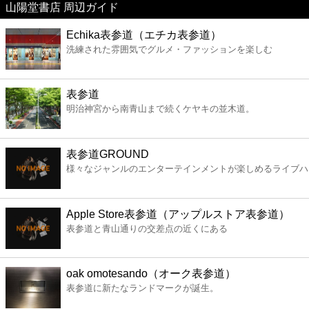
山陽堂書店 周辺ガイド
美容
Echika表参道（エチカ表参道）
洗練された雰囲気でグルメ・ファッションを楽しむ
コンビニ
薬局
表参道
明治神宮から南青山まで続くケヤキの並木道。
スーパー
表参道GROUND
エンタメ
様々なジャンルのエンターテインメントが楽しめるライブハ
レジャー
Apple Store表参道（アップルストア表参道）
表参道と青山通りの交差点の近くにある
書店
oak omotesando（オーク表参道）
ファミレス
表参道に新たなランドマークが誕生。