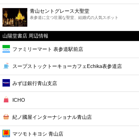
ファーストフード
青山セントグレース大聖堂
表参道に立つ壮麗な聖堂、結婚式の人気スポット
カフェ
山陽堂書店 周辺情報
ショッピング
ファミリーマート 表参道駅前店
銀行
スープストックトーキョーカフェEchika表参道店
公共
みずほ銀行青山支店
病院
ICHO
ホテル
紀ノ國屋インターナショナル青山店
マツモトキヨシ 青山店