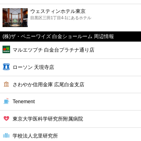
ファーストフード
ウェスティンホテル東京
目黒区三田1丁目4-1にあるホテル
カフェ
(株)ザ・ペニーワイズ 白金ショールーム 周辺情報
ショッピング
マルエツプチ 白金台プラチナ通り店
銀行
ローソン 天現寺店
公共
さわやか信用金庫 広尾白金支店
病院
Tenement
ホテル
東京大学医科学研究所附属病院
学校法人北里研究所