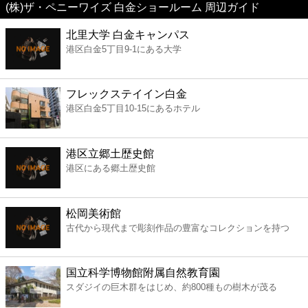
(株)ザ・ペニーワイズ 白金ショールーム 周辺ガイド
美容
北里大学 白金キャンパス
港区白金5丁目9-1にある大学
コンビニ
薬局
フレックステイイン白金
港区白金5丁目10-15にあるホテル
スーパー
港区立郷土歴史館
エンタメ
港区にある郷土歴史館
レジャー
松岡美術館
古代から現代まで彫刻作品の豊富なコレクションを持つ
書店
国立科学博物館附属自然教育園
ファミレス
スダジイの巨木群をはじめ、約800種もの樹木が茂る