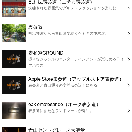
Echika表参道（エチカ表参道）
コンビニ
洗練された雰囲気でグルメ・ファッションを楽しむ
薬局
表参道
明治神宮から南青山まで続くケヤキの並木道。
スーパー
エンタメ
表参道GROUND
様々なジャンルのエンターテインメントが楽しめるライ
ブハウス
レジャー
Apple Store表参道（アップルストア表参道）
書店
表参道と青山通りの交差点の近くにある
ファミレス
oak omotesando（オーク表参道）
表参道に新たなランドマークが誕生。
ファーストフード
青山セントグレース大聖堂