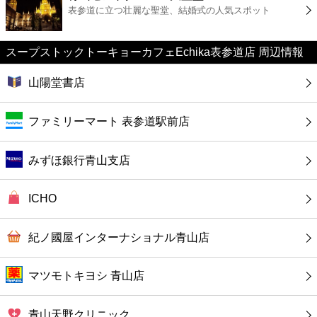
カフェ
表参道に立つ壮麗な聖堂、結婚式の人気スポット
ショッピング
スープストックトーキョーカフェEchika表参道店 周辺情報
銀行
山陽堂書店
公共
ファミリーマート 表参道駅前店
病院
みずほ銀行青山支店
ホテル
ICHO
紀ノ國屋インターナショナル青山店
マツモトキヨシ 青山店
青山天野クリニック