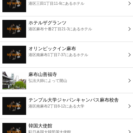
港区三田1丁目11-9にあるホテル
コンビニ
薬局
ホテルザグランツ
港区麻布十番2丁目21-3にあるホテル
スーパー
オリンピックイン麻布
エンタメ
港区南麻布1丁目7-37にあるホテル
レジャー
麻布山善福寺
弘法大師によって開山
書店
テンプル大学ジャパンキャンパス麻布校舎
ファミレス
港区南麻布2丁目8-12にある大学
ファーストフード
韓国大使館
駐日本国大韓民国大使館