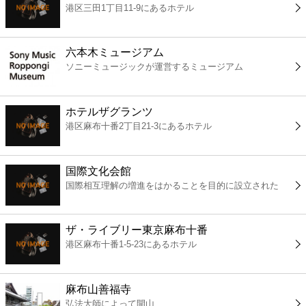
港区三田1丁目11-9にあるホテル
コンビニ
薬局
六本木ミュージアム
ソニーミュージックが運営するミュージアム
スーパー
ホテルザグランツ
エンタメ
港区麻布十番2丁目21-3にあるホテル
レジャー
国際文化会館
国際相互理解の増進をはかることを目的に設立された
書店
ザ・ライブリー東京麻布十番
ファミレス
港区麻布十番1-5-23にあるホテル
ファーストフード
麻布山善福寺
弘法大師によって開山