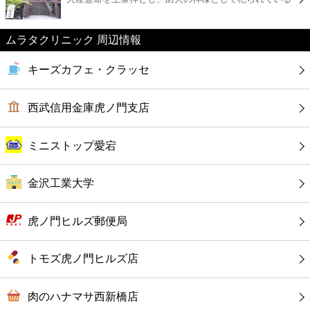
カフェ
ムラタクリニック 周辺情報
ショッピング
キーズカフェ・クラッセ
銀行
西武信用金庫虎ノ門支店
公共
ミニストップ愛宕
病院
金沢工業大学
ホテル
虎ノ門ヒルズ郵便局
トモズ虎ノ門ヒルズ店
肉のハナマサ西新橋店