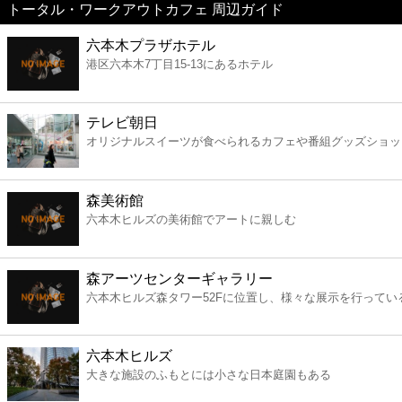
トータル・ワークアウトカフェ 周辺ガイド
美容
六本木プラザホテル
港区六本木7丁目15-13にあるホテル
コンビニ
薬局
テレビ朝日
オリジナルスイーツが食べられるカフェや番組グッズショッ
スーパー
森美術館
エンタメ
六本木ヒルズの美術館でアートに親しむ
レジャー
森アーツセンターギャラリー
六本木ヒルズ森タワー52Fに位置し、様々な展示を行ってい
書店
六本木ヒルズ
ファミレス
大きな施設のふもとには小さな日本庭園もある